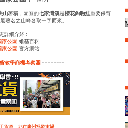
尖山
著稱，園區的
七家灣溪
是
櫻花鉤吻鮭
重要保育
座最著名之山峰各取一字而來。
更詳細介紹 :
國家公園
維基百科
國家公園
官方網站
貨教學商機考察團
--------
手貨源，都在
廣州批發市場