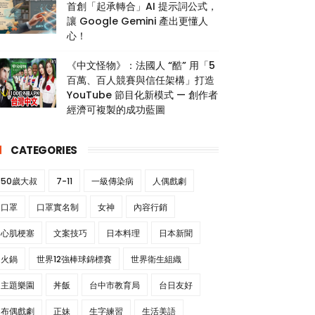
首創「起承轉合」AI 提示詞公式，
讓 Google Gemini 產出更懂人
心！
《中文怪物》：法國人 “酷” 用「5
百萬、百人競賽與信任架構」打造
YouTube 節目化新模式 — 創作者
經濟可複製的成功藍圖
CATEGORIES
50歲大叔
7-11
一級傳染病
人偶戲劇
口罩
口罩實名制
女神
內容行銷
心肌梗塞
文案技巧
日本料理
日本新聞
火鍋
世界12強棒球錦標賽
世界衛生組織
主題樂園
丼飯
台中市教育局
台日友好
布偶戲劇
正妹
生字練習
生活美語