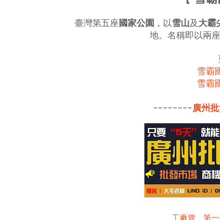
臺灣第五座
國家公園
，以
雪山
及
大霸
地。名稱即以兩
雪霸
雪霸
--------
廣州批
工廠貨、第一