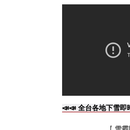
📣📣 全台各地下
【
雪霸