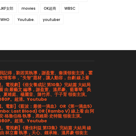
JKF女郎
movies
OK超商
WBSC
WHO
Youtube.
youtuber
我記得，劉若英執導，謝盈萱、秦漢領銜主演，霍
友情客串，"失智"題材，讓人動容，台劇 線上看
視。電視劇]《俗女養成記 第10集》完結篇 大結局
看 由 嚴藝文 編導，謝盈萱、溫昇豪、藍葦華、吳
、夏靖庭、楊麗音、陳竹昇、于子育 領銜主演。
080P。超清。Youtube
國。電影]《藍波：最後一滴血》 OR《第一滴血5》
mbo: Last Blood) OR (Rambo V) 線上看 由 阿
安·格魯伯格 執導，席維斯·史特龍 領銜主演。
080P。超清。Youtube
視。電視劇]《最佳利益 第13集》完結篇 大結局 線
 由 林立書 執導，天心、鍾承翰、溫昇豪 領銜主