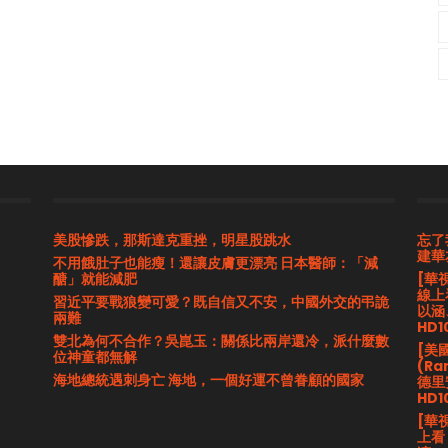
美股慘跌，那斯達克重挫，明星股跳水
忘了
建華
不用餓肚子也能瘦！還讓皮膚更漂亮 日本醫師：「減
醣」就能減肥
[華
線上
習近平要戰狼變可愛？既自信又不安，中國外交的弔詭
以涵
兩難
HD1
雙北為何不合作？吳崑玉：關係比兩岸還冷，派什麼數
[美
位神童都無解
(Ra
海地總統遇刺身亡 海地，一個好運不曾眷顧的國家
德里
HD1
[華
上看