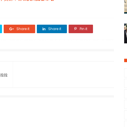
Share it
Share it
Pin it
 #拉拉