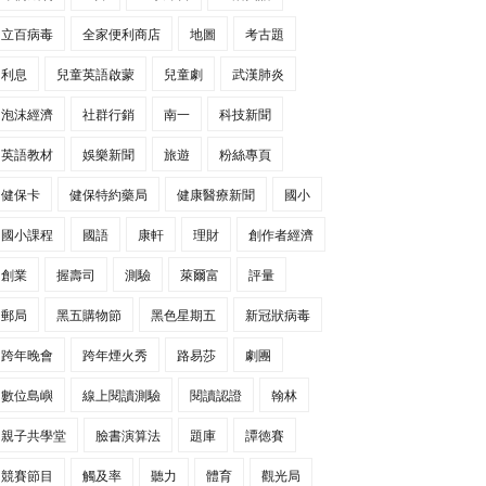
立百病毒
全家便利商店
地圖
考古題
利息
兒童英語啟蒙
兒童劇
武漢肺炎
泡沫經濟
社群行銷
南一
科技新聞
英語教材
娛樂新聞
旅遊
粉絲專頁
健保卡
健保特約藥局
健康醫療新聞
國小
國小課程
國語
康軒
理財
創作者經濟
創業
握壽司
測驗
萊爾富
評量
郵局
黑五購物節
黑色星期五
新冠狀病毒
跨年晚會
跨年煙火秀
路易莎
劇團
數位島嶼
線上閱讀測驗
閱讀認證
翰林
親子共學堂
臉書演算法
題庫
譚徳賽
競賽節目
觸及率
聽力
體育
觀光局