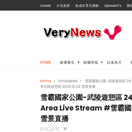
HOME
大毛老師
免成本零元網創
QMAMITV
關
HOME
健康養生
娛樂情報
以食為天
Home
>
Unlabelled
>
雪霸國家公園-武陵遊憩區 24 小時 H
#武陵遊憩區 2024.01.23 雪景直播
雪霸國家公園-武陵遊憩區 24 小時
Area Live Stream #雪
雪景直播
晚上8:40