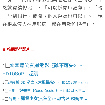
然就買績優股」、「可以拆開戶頭存」、「轉
一些到銀行，或開立個人戶頭也可以」、「現
在根本沒人在用郵局，都在用數位銀行」。
✿
.
推薦熱門影片
...
-----------------------------------------
1️
韓國爆笑喜劇電影《
雞不可失
》。
HD1080P
。超清
2️
3D
HD1080P
超震撼
動畫《
大聖歸來
》。
。超清
3️
Good Doctor
日劇。
好醫生《
》
。山崎賢人主演
(
)
台劇。
通靈少女
六集全
。郭書瑤
領銜主演
4️