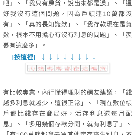
吧」、「我只有房貸，說出來都是淚」、「還
10
好我沒有這個問題，因為戶頭連
萬都沒
有」、「真的長知識欸」、「我存款現在是負
數，根本不用擔心有沒有利息的問題」、「羨
慕有這麼多」。
↓
↓
↓
↓
↓
↓
↓
↓
[按這裡]
有比較專業，內行懂得理財的網友建議，「錢
越多利息就越少，這很正常」、「現在數位帳
戶都比錢存在郵局好，活存利息還每月配
息」、「多用幾個存款分開，就有利息了」、
100
「有
萬就都拿去買其他定存來生利息，不