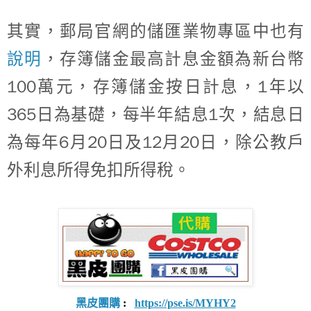
其實，郵局官網的儲匯業物專區中也有
說明
，存簿儲金最高計息金額為新台幣
100
1
萬元，存簿儲金按日計息，
年以
365
1
日為基礎，每半年結息
次，結息日
6
20
12
20
為每年
月
日及
月
日，除公教戶
外利息所得免扣所得稅。
黑皮團購
:
https://pse.is/MYHY2